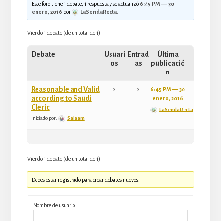
Este foro tiene 1 debate, 1 respuesta y se actualizó
6:45 PM –– 30
enero, 2016
por
LaSendaRecta
.
Viendo 1 debate (de un total de 1)
Debate
Usuari
Entrad
Última
os
as
publicació
n
Reasonable and Valid
2
2
6:45 PM –– 30
according to Saudi
enero, 2016
Cleric
LaSendaRecta
Iniciado por:
Salaam
Viendo 1 debate (de un total de 1)
Debes estar registrado para crear debates nuevos.
Nombre de usuario: