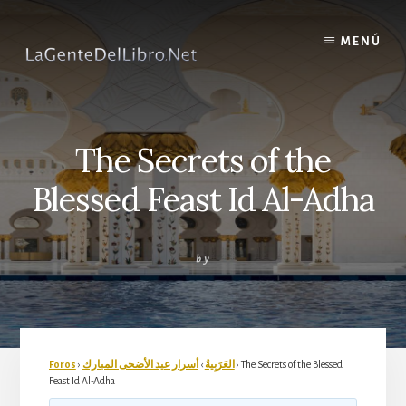
Skip
to
MENÚ
content
The Secrets of the
Blessed Feast Id Al-Adha
by
Foros
›
أسرار عيد الأضحى المبارك
›
العَرَبِيةُ
›
The Secrets of the Blessed
Feast Id Al-Adha