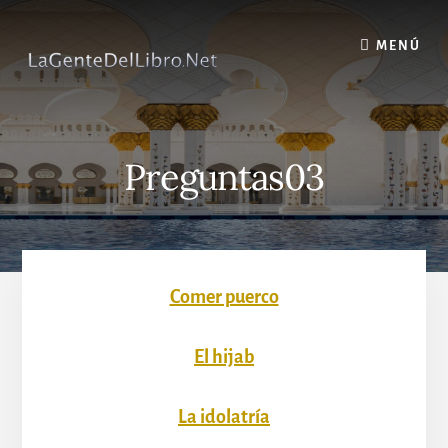
Skip
to
MENÚ
content
Preguntas03
Comer puerco
El hijab
La idolatría