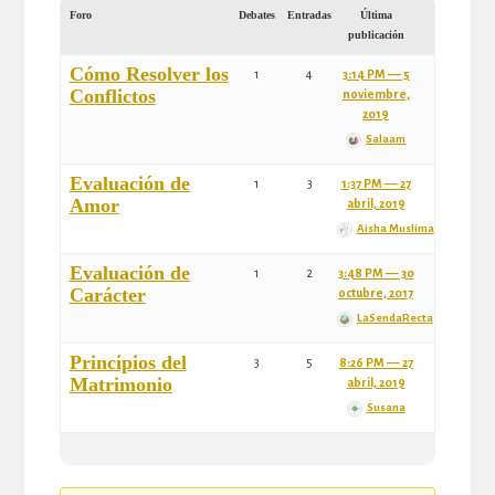
Foro
Debates
Entradas
Última
publicación
Cómo Resolver los
1
4
3:14 PM –– 5
Conflictos
noviembre,
2019
Salaam
Evaluación de
1
3
1:37 PM –– 27
Amor
abril, 2019
Aisha Muslima
Evaluación de
1
2
3:48 PM –– 30
Carácter
octubre, 2017
LaSendaRecta
Principios del
3
5
8:26 PM –– 27
Matrimonio
abril, 2019
Susana