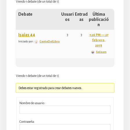
Viendo 1 debate (de un total de 1)
Debate
Usuari
Entrad
Última
os
as
publicació
n
Isaías 44
3
3
7:26 PM –– 27
febrero,
Iniciado por:
GenteDelLibro
2019
Salaam
Viendo 1 debate (de un total de 1)
Debes estar registrado para crear debates nuevos.
Nombre de usuario:
Contraseña: