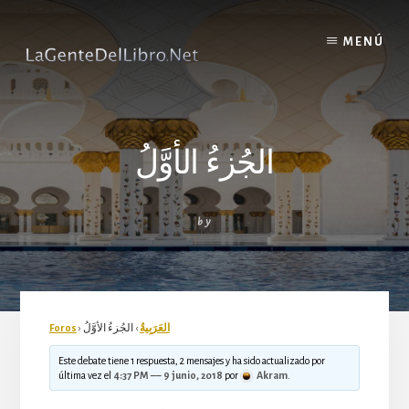
Skip
to
MENÚ
content
الجُزءُ الأوَّلُ
by
العَرَبِيةُ
›
الجُزءُ الأوَّلُ
›
Foros
Este debate tiene 1 respuesta, 2 mensajes y ha sido actualizado por
última vez el
4:37 PM –– 9 junio, 2018
por
Akram
.