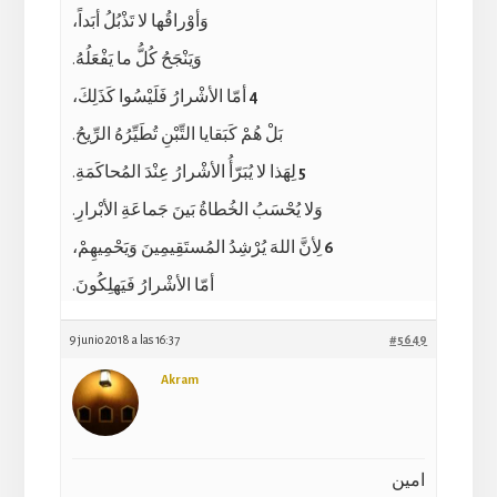
وَأوْراقُها لا تَذْبُلُ أبَداً،
وَيَنْجَحُ كُلُّ ما يَفْعَلُهُ.
4
أمّا الأشْرارُ فَلَيْسُوا كَذَلِكَ،
بَلْ هُمْ كَبَقايا التِّبْنِ تُطَيِّرُهُ الرِّيحُ.
5
لِهَذا لا يُبَرّأُ الأشْرارُ عِنْدَ المُحاكَمَةِ.
وَلا يُحْسَبُ الخُطاةُ بَينَ جَماعَةِ الأبْرارِ.
6
لِأنَّ اللهَ يُرْشِدُ المُستَقِيمِينَ وَيَحْمِيهِمْ،
أمّا الأشْرارُ فَيَهلِكُونَ.
9 junio 2018 a las 16:37
#5649
Akram
امين