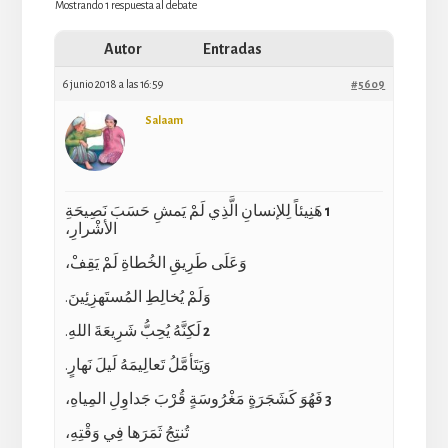
Mostrando 1 respuesta al debate
Autor
Entradas
6 junio 2018 a las 16:59
#5609
Salaam
1
هَنِيئاً لِلإنسانِ الَّذِي لَمْ يَمشِ حَسَبَ نَصِيحَةِ
الأشْرارِ،
وَعَلَى طَرِيقِ الخُطاةِ لَمْ يَقِفْ،
وَلَمْ يُخالِطِ المُستَهزِئِينَ.
2
لَكِنَّهُ يُحِبُّ شَرِيعَةَ اللهِ.
وَيَتَأمَّلُ تَعالِيمَهُ لَيلَ نَهارٍ.
3
فَهُوَ كَشَجَرَةٍ مَغْرُوسَةٍ قُرْبَ جَداوِلِ المِياهِ،
تُنتِجُ ثَمَرَها فِي وَقْتِهِ،