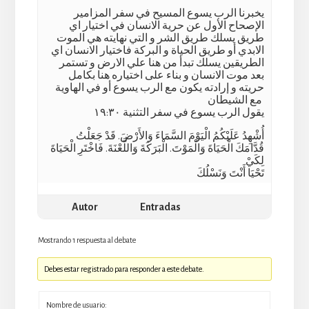
يخبرنا الرب يسوع المسيح في سفر المزامير
الإصحاح الأول عن حرية الانسان في اختيار اي
طريق يسلك طريق الشر و التي نهايته هي الموت
الابدي أو طريق الحياة و البركة فاختيار الانسان اي
الطريقين يسلك تبدأ من هنا علي الارض و تستمر
بعد موت الانسان و بناء على اختياره هنا بكامل
حريته و إرادته يكون مع الرب يسوع أو في الهاوية
مع الشيطان
يقول الرب يسوع في سفر التثنية ١٩:٣٠
أُشْهِدُ عَلَيْكُمُ الْيَوْمَ السَّمَاءَ وَالأَرْضَ. قَدْ جَعَلْتُ
قُدَّامَكَ الْحَيَاةَ وَالْمَوْتَ. الْبَرَكَةَ وَاللَّعْنَةَ. فَاخْتَرِ الْحَيَاةَ
لِكَيْ
تَحْيَا أَنْتَ وَنَسْلُكَ
Autor
Entradas
Mostrando 1 respuesta al debate
Debes estar registrado para responder a este debate.
Nombre de usuario: