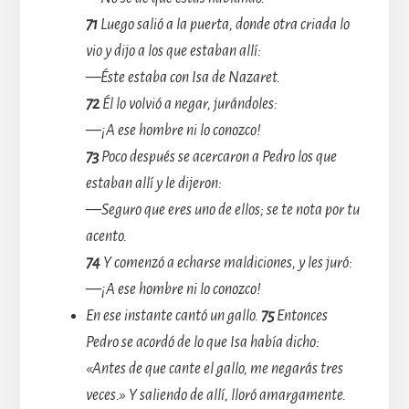
71
Luego salió a la puerta, donde otra criada lo
vio y dijo a los que estaban allí:
—Éste estaba con Isa de Nazaret.
72
Él lo volvió a negar, jurándoles:
—¡A ese hombre ni lo conozco!
73
Poco después se acercaron a Pedro los que
estaban allí y le dijeron:
—Seguro que eres uno de ellos; se te nota por tu
acento.
74
Y comenzó a echarse maldiciones, y les juró:
—¡A ese hombre ni lo conozco!
En ese instante cantó un gallo.
75
Entonces
Pedro se acordó de lo que Isa había dicho:
«Antes de que cante el gallo, me negarás tres
veces.» Y saliendo de allí, lloró amargamente.