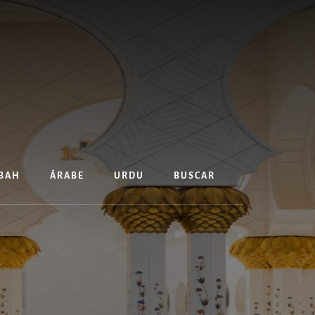
BAH
ÁRABE
URDU
BUSCAR