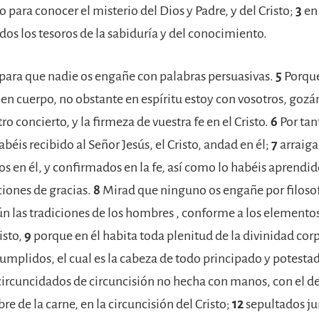
para conocer el misterio del Dios y Padre, y del Cristo;
3
en 
os los tesoros de la sabiduría y del conocimiento.
 para que nadie os engañe con palabras persuasivas.
5
Porqu
 en cuerpo, no obstante en espíritu estoy con vosotros, go
o concierto, y la firmeza de vuestra fe en el Cristo.
6
Por tant
éis recibido al Señor Jesús, el Cristo, andad en él;
7
arraiga
s en él, y confirmados en la fe, así como lo habéis aprendi
ciones de gracias.
8
Mirad que ninguno os engañe por filosof
gún las tradiciones de los hombres , conforme a los elemento
isto,
9
porque en él habita toda plenitud de la divinidad co
 cumplidos, el cual es la cabeza de todo principado y potesta
circuncidados de circuncisión no hecha con manos, con el 
re de la carne, en la circuncisión del Cristo;
12
sepultados j