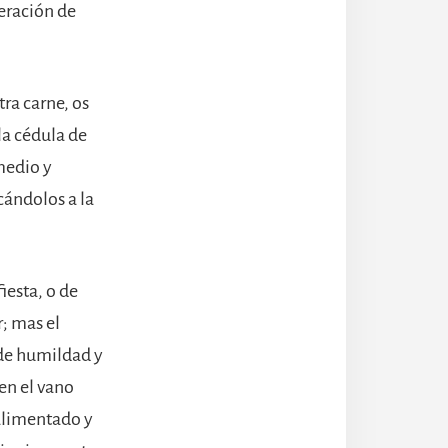
peración de
ra carne, os
a cédula de
 medio y
cándolos a la
iesta, o de
r; mas el
 de humildad y
en el vano
 alimentado y