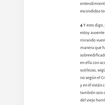
entendimiento 
escondidos tod
4
Y esto digo,
estoy ausente
mirando vuestr
manera que hab
sobreedificado
en ella con ac
sutilezas, se
no según el Cr
y en él estáis
también sois 
del viejo homb