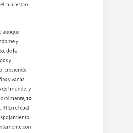
el cual están
e aunque
zándome y
o, de la
dos y
do, creciendo
ías y vanas
s del mundo, y
rporalmente,
10
d.
11
En el cual
despojamiento
untamente con