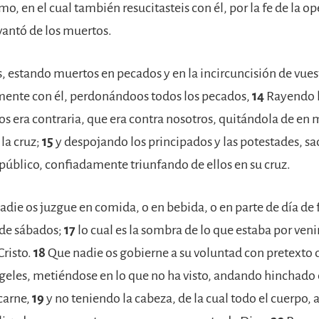
smo, en el cual también resucitasteis con él, por la fe de la o
vantó de los muertos.
, estando muertos en pecados y en la incircuncisión de vuest
amente con él, perdonándoos todos los pecados,
14
Rayendo l
nos era contraria, que era contra nosotros, quitándola de en
la cruz;
15
y despojando los principados y las potestades, sa
público, confiadamente triunfando de ellos en su cruz.
adie os juzgue en comida, o en bebida, o en parte de día de f
 de sábados;
17
lo cual es la sombra de lo que estaba por veni
Cristo.
18
Que nadie os gobierne a su voluntad con pretexto
ngeles, metiéndose en lo que no ha visto, andando hinchado 
carne,
19
y no teniendo la cabeza, de la cual todo el cuerpo,