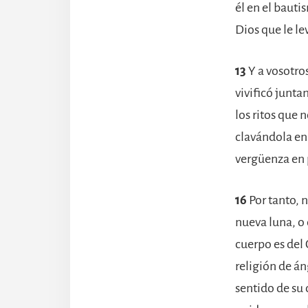
él en el bauti
Dios que le le
13
Y a vosotros
vivificó junt
los ritos que 
clavándola en 
vergüenza en 
16
Por tanto, n
nueva luna, o
cuerpo es del 
religión de á
sentido de su 