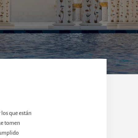
 los que están
ue tomen
 cumplido