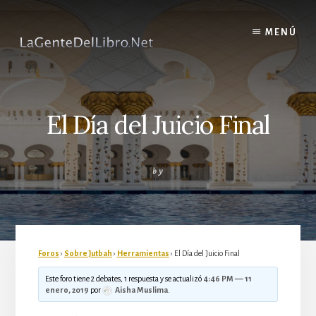
Skip
to
MENÚ
content
El Día del Juicio Final
by
Foros
›
Sobre Jutbah
›
Herramientas
›
El Día del Juicio Final
Este foro tiene 2 debates, 1 respuesta y se actualizó
4:46 PM –– 11
enero, 2019
por
Aisha Muslima
.