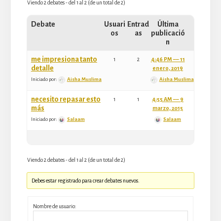
Viendo 2 debates - del 1 al 2 (de un total de 2)
Debate
Usuari
Entrad
Última
os
as
publicació
n
me impresiona tanto
1
2
4:46 PM –– 11
detalle
enero, 2019
Iniciado por:
Aisha Muslima
Aisha Muslima
necesito repasar esto
1
1
4:55 AM –– 9
más
marzo, 2015
Iniciado por:
Salaam
Salaam
Viendo 2 debates - del 1 al 2 (de un total de 2)
Debes estar registrado para crear debates nuevos.
Nombre de usuario: