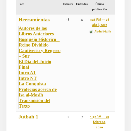
Foro
Debates
Entradas
Última
publicación
Herramientas
18
32
3:26 PM –– 26
abril, 2022
Autores de los
Abdul Malik
Libros Anteriores
Bosquejo Histórico –
Reino Dividido
Cautiverio y Regreso
– Sur
El Día del Juicio
Final
Intro AT
Intro NT
La Conquista
Profecías acerca de
Isa al-Masih
Transmisión del
Texto
Jutbah 1
3
7
1:47 PM –– 21
febrero,
2020