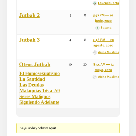
LaSendaRecta
Jutbah 2
3
8
5:37 PM –– 26
junio, 2020
Susana
Jutbah 3
4
8
2:48 PM –– 20
agosto, 2020
Aisha Muslima
Otros Jutbah
10
20
8:55 AM –– 12
mayo, 2020
El Homosexualismo
Aisha Muslima
La Santidad
Las Deudas
Malaquías 1:6 a 2:9
Seres Malignos
Siguiendo Adelante
¡Vaya, no hay debates aquí!