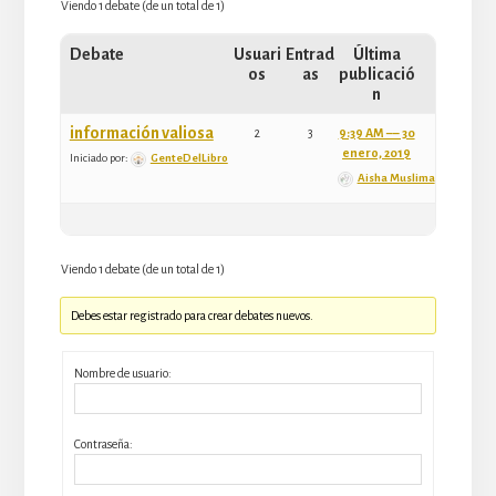
Viendo 1 debate (de un total de 1)
Debate
Usuari
Entrad
Última
os
as
publicació
n
información valiosa
2
3
9:39 AM –– 30
enero, 2019
Iniciado por:
GenteDelLibro
Aisha Muslima
Viendo 1 debate (de un total de 1)
Debes estar registrado para crear debates nuevos.
Nombre de usuario:
Contraseña: