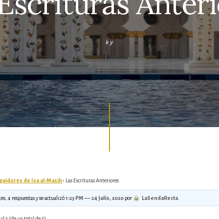
Escrituras Anter
by
guidores de Isa al-Masih
›
Las Escrituras Anteriores
tes, 4 respuestas y se actualizó
1:23 PM –– 24 julio, 2020
por
LaSendaRecta
.
al 3 (de un total de 3)