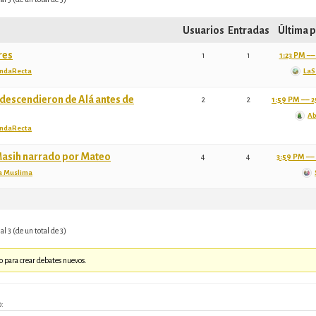
Usuarios
Entradas
Última 
res
1
1
1:23 PM –– 
ndaRecta
LaS
 descendieron de Alá antes de
2
2
1:59 PM –– 2
Ab
ndaRecta
l-Masih narrado por Mateo
4
4
3:59 PM –– 
a Muslima
al 3 (de un total de 3)
o para crear debates nuevos.
o: