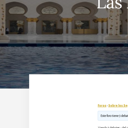
Las 
Foros
›
Sobre los Se
Este foro tiene 3 deba
Viendo 3 debates - del 1 