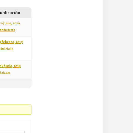
publicación
24 julio, 2020
endaRecta
5 febrero, 2019
dul Malik
19 junio, 2018
Salaam