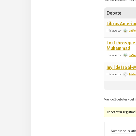
Debate
Libros Anterio
Iniciado por:
LaSe
Los Libros que
Muhammad
Iniciado por:
LaSe
Inyil de Isa a
Iniciado por:
Aish
Viendo 3 debates - del 1 
Debes estar registrad
Nombre de usuari