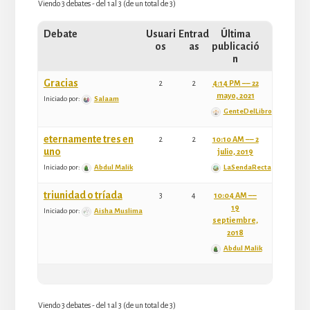
Viendo 3 debates - del 1 al 3 (de un total de 3)
Debate
Usuari
Entrad
Última
os
as
publicació
n
Gracias
2
2
4:14 PM –– 22
mayo, 2021
Iniciado por:
Salaam
GenteDelLibro
eternamente tres en
2
2
10:10 AM –– 2
uno
julio, 2019
Iniciado por:
Abdul Malik
LaSendaRecta
triunidad o tríada
3
4
10:04 AM ––
19
Iniciado por:
Aisha Muslima
septiembre,
2018
Abdul Malik
Viendo 3 debates - del 1 al 3 (de un total de 3)