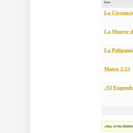
Foro
La Circunci
La Muerte d
La Poligami
Mateo 2:23
¿El Engendr
¡Vaya, no hay debates