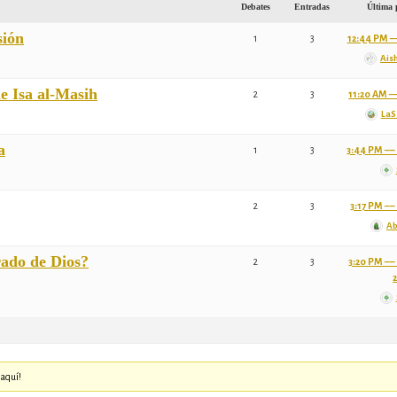
Debates
Entradas
Última 
sión
1
3
12:44 PM ––
Ais
e Isa al-Masih
2
3
11:20 AM ––
LaS
a
1
3
3:44 PM ––
2
3
3:17 PM –– 
Ab
ado de Dios?
2
3
3:20 PM ––
 aquí!