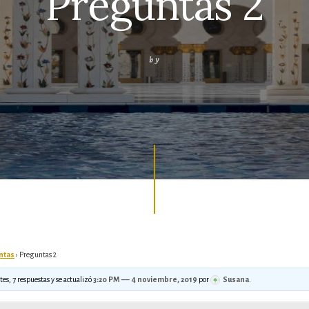
Preguntas 2
by
ntas
›
Preguntas 2
tes, 7 respuestas y se actualizó
3:20 PM –– 4 noviembre, 2019
por
Susana
.