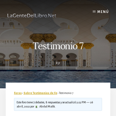
Skip
to
MENÚ
content
Testimonio 7
by
Foros
›
Sobre Testimonios de Fe
›
Testimonio 7
Este foro tiene 3 debates, 8 respuestas y se actualizó
3:23 PM –– 26
abril, 2022
por
Abdul Malik
.