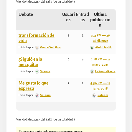
Viendo 3 debates - del 1 al 3 (de un total de 3)
Debate
Usuari
Entrad
Última
os
as
publicació
n
transformación de
2
2
3:23 PM –– 26
vida
abril, 2022
Iniciado por:
GenteDelLibro
Abdul Malik
¿Siguió en la
6
8
4:18 PM –– 22
mezquita?
mayo, 2021
Iniciado por:
Susana
LaSendaRecta
Me gusta lo que
1
1
4:56 PM –– 27
expresa
julio, 2018
Iniciado por:
Salaam
Salaam
Viendo 3 debates - del 1 al 3 (de un total de 3)
Debes estar registrado para crear debates nuevos.