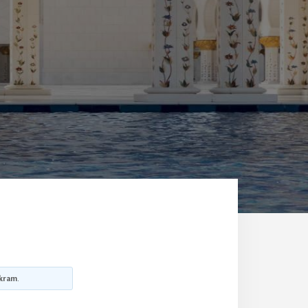
kram
.