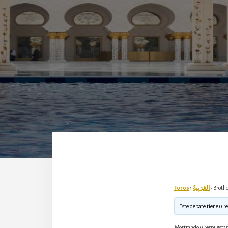
Foros
›
العَرَبِيةُ
›
Brothe
Este debate tiene 0 r
Mostrando 0 respuestas 