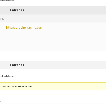
Entradas
09:57
http://brotherrachid.com
Entradas
a los debates
o para responder a este debate.
o: