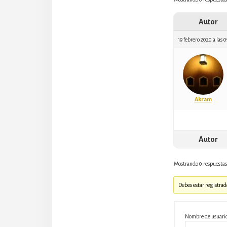
Autor
19 febrero 2020 a las 
Akram
Autor
Mostrando 0 respuestas 
Debes estar registrad
Nombre de usuari