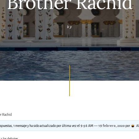
Brother Rachid
by
r Rachid
espuestas, 1 mensaje y ha sido actualizado por última vez el
9:56 AM –– 19 febrero, 2020
por
A
a los debates