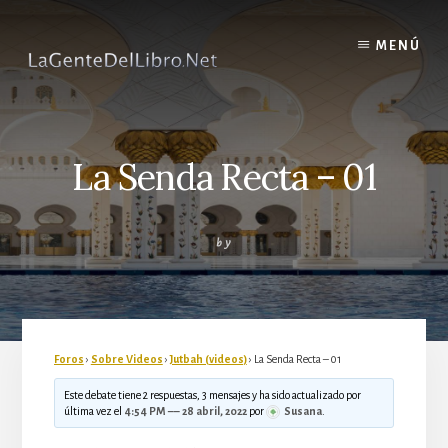
Skip
to
MENÚ
content
La Senda Recta – 01
by
Foros
›
Sobre Videos
›
Jutbah (videos)
›
La Senda Recta – 01
Este debate tiene 2 respuestas, 3 mensajes y ha sido actualizado por
última vez el
4:54 PM –– 28 abril, 2022
por
Susana
.