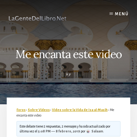
Skip
to
MENÚ
content
Me encanta este video
by
Foros
›
Sobre Videos
›
Video sobre la Vida de Isa al-Masih
›
Me
encanta este video
Este debate tiene 2 respuestas, 2 mensajes y ha sido actualizado por
última vez el
5:08 PM –– 8 febrero, 2019
por
Salaam
.