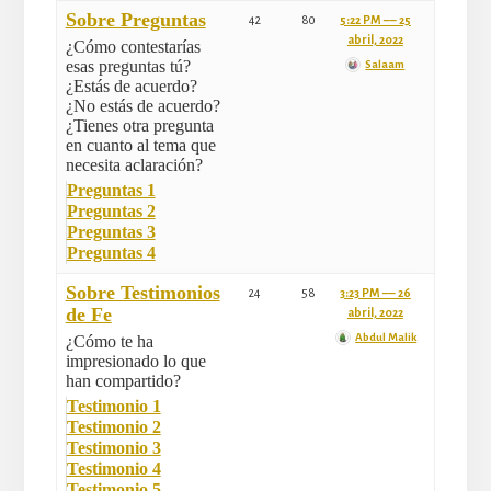
Sobre Preguntas
42
80
5:22 PM –– 25
abril, 2022
¿Cómo contestarías
esas preguntas tú?
Salaam
¿Estás de acuerdo?
¿No estás de acuerdo?
¿Tienes otra pregunta
en cuanto al tema que
necesita aclaración?
Preguntas 1
Preguntas 2
Preguntas 3
Preguntas 4
Sobre Testimonios
24
58
3:23 PM –– 26
de Fe
abril, 2022
Abdul Malik
¿Cómo te ha
impresionado lo que
han compartido?
Testimonio 1
Testimonio 2
Testimonio 3
Testimonio 4
Testimonio 5