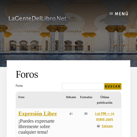
Skip
to
MENÚ
content
Foros
Foros
Foro
Debates
Entradas
Última
publicación
Expresión Libre
41
90
1:21 PM –– 15
mayo, 2025
¡Puedes expresarte
libremente sobre
Salaam
cualquier tema!