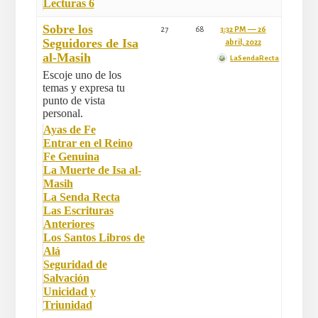
Lecturas 6
Sobre los
27
68
3:32 PM –– 26
Seguidores de Isa
abril, 2022
al-Masih
LaSendaRecta
Escoje uno de los
temas y expresa tu
punto de vista
personal.
Ayas de Fe
Entrar en el Reino
Fe Genuina
La Muerte de Isa al-
Masih
La Senda Recta
Las Escrituras
Anteriores
Los Santos Libros de
Alá
Seguridad de
Salvación
Unicidad y
Triunidad