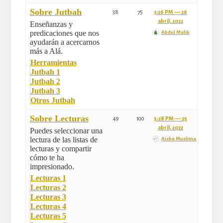
Sobre Jutbah
38
75
3:26 PM –– 26
abril, 2022
Enseñanzas y
predicaciones que nos
Abdul Malik
ayudarán a acercarnos
más a Alá.
Herramientas
Jutbah 1
Jutbah 2
Jutbah 3
Otros Jutbah
Sobre Lecturas
49
100
5:28 PM –– 25
abril, 2022
Puedes seleccionar una
lectura de las listas de
Aisha Muslima
lecturas y compartir
cómo te ha
impresionado.
Lecturas 1
Lecturas 2
Lecturas 3
Lecturas 4
Lecturas 5